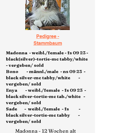
Pedigree -
Stammbaum
Madonna - weibl./female - fs 09 23 -
black(silver)-tortie-mc tabby/white
- vergeben/ sold
Bono - männl./male - ns 09 23 -
black silver-mc tabby/white -
vergeben/ sold
Enya - weibl./female - fs 09 23 -
black silver-tortie-mc tab./white -
vergeben/ sold
Sade - weibl./female - fs -
black silver-tortie-mc tabby -
vergeben/ sold
Madonna - 12 Wochen alt