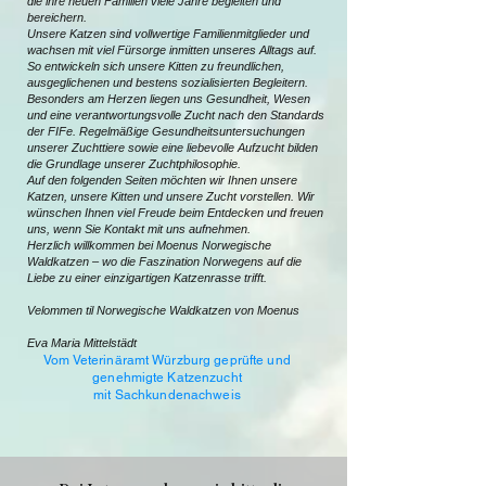
die ihre neuen Familien viele Jahre begleiten und
bereichern.
Unsere Katzen sind vollwertige Familienmitglieder und
wachsen mit viel Fürsorge inmitten unseres Alltags auf.
So entwickeln sich unsere Kitten zu freundlichen,
ausgeglichenen und bestens sozialisierten Begleitern.
Besonders am Herzen liegen uns Gesundheit, Wesen
und eine verantwortungsvolle Zucht nach den Standards
der FIFe. Regelmäßige Gesundheitsuntersuchungen
unserer Zuchttiere sowie eine liebevolle Aufzucht bilden
die Grundlage unserer Zuchtphilosophie.
Auf den folgenden Seiten möchten wir Ihnen unsere
Katzen, unsere Kitten und unsere Zucht vorstellen. Wir
wünschen Ihnen viel Freude beim Entdecken und freuen
uns, wenn Sie Kontakt mit uns aufnehmen.
Herzlich willkommen bei Moenus Norwegische
Waldkatzen – wo die Faszination Norwegens auf die
Liebe zu einer einzigartigen Katzenrasse trifft.
Velommen til Norwegische Waldkatzen von Moenus
Eva Maria Mittelstädt
Vom Veterinäramt Würzburg geprüfte und
genehmigte Katzenzucht
mit Sachkundenachweis