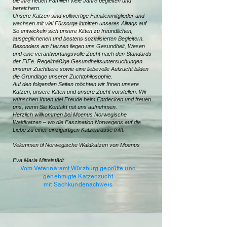
die ihre neuen Familien viele Jahre begleiten und
bereichern.
Unsere Katzen sind vollwertige Familienmitglieder und
wachsen mit viel Fürsorge inmitten unseres Alltags auf.
So entwickeln sich unsere Kitten zu freundlichen,
ausgeglichenen und bestens sozialisierten Begleitern.
Besonders am Herzen liegen uns Gesundheit, Wesen
und eine verantwortungsvolle Zucht nach den Standards
der FIFe. Regelmäßige Gesundheitsuntersuchungen
unserer Zuchttiere sowie eine liebevolle Aufzucht bilden
die Grundlage unserer Zuchtphilosophie.
Auf den folgenden Seiten möchten wir Ihnen unsere
Katzen, unsere Kitten und unsere Zucht vorstellen. Wir
wünschen Ihnen viel Freude beim Entdecken und freuen
uns, wenn Sie Kontakt mit uns aufnehmen.
Herzlich willkommen bei Moenus Norwegische
Waldkatzen – wo die Faszination Norwegens auf die
Liebe zu einer einzigartigen Katzenrasse trifft.
Velommen til Norwegische Waldkatzen von Moenus
Eva Maria Mittelstädt
Vom Veterinäramt Würzburg geprüfte und
genehmigte Katzenzucht
mit Sachkundenachweis